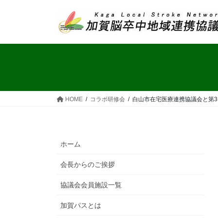
コ
ナ
ン
ビ
テ
ゲ
ン
ー
ツ
シ
へ
ョ
ス
ン
キ
に
ッ
移
HOME
コラボ研修会
白山市在宅医療連携協議会と第
プ
動
ホーム
会長からのご挨拶
協議会会員施設一覧
加賀パスとは