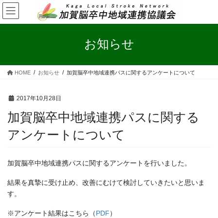
コ
ナ
ン
ビ
テ
ゲ
ン
ー
お知らせ
ツ
シ
へ
ョ
ス
ン
HOME
お知らせ
加賀脳卒中地域連携パスに関するアンケートについて
キ
に
ッ
移
プ
動
2017年10月28日
加賀脳卒中地域連携パスに関する
アンケートについて
加賀脳卒中地域連携パスに関するアンケートを行いました。
結果を真摯に受け止め、改善にむけて検討していきたいと思いま
す。
※アンケート結果はこちら（
PDF
）