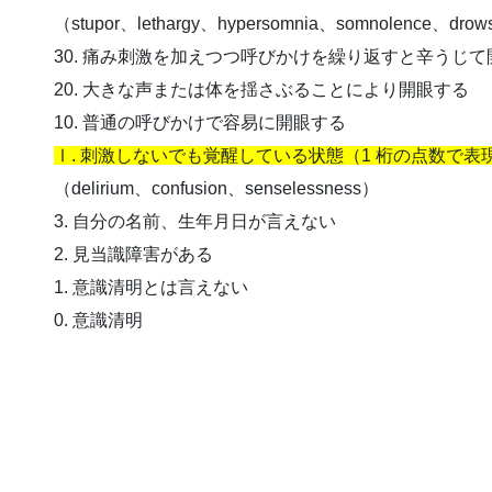
（stupor、lethargy、hypersomnia、somnolence、drow
30. 痛み刺激を加えつつ呼びかけを繰り返すと辛うじて
20. 大きな声または体を揺さぶることにより開眼する
10. 普通の呼びかけで容易に開眼する
Ⅰ. 刺激しないでも覚醒している状態（1 桁の点数で表
（delirium、confusion、senselessness）
3. 自分の名前、生年月日が言えない
2. 見当識障害がある
1. 意識清明とは言えない
0. 意識清明