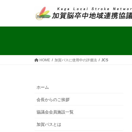
コ
ナ
ン
ビ
テ
ゲ
ン
ー
ツ
シ
へ
ョ
ス
ン
キ
に
ッ
移
HOME
加賀パスに使用中の評価法
JCS
プ
動
ホーム
会長からのご挨拶
協議会会員施設一覧
加賀パスとは